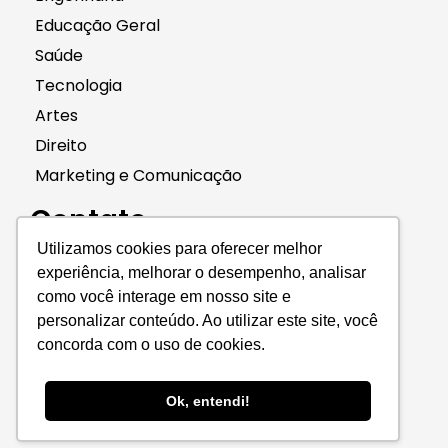
Educação Geral
Saúde
Tecnologia
Artes
Direito
Marketing e Comunicação
Contato
(11) 96661-4240
Utilizamos cookies para oferecer melhor
contato@didaticaead.com.br
experiência, melhorar o desempenho, analisar
como você interage em nosso site e
personalizar conteúdo. Ao utilizar este site, você
concorda com o uso de cookies.
Copyright © 2024
Ok, entendi!
Didática EAD