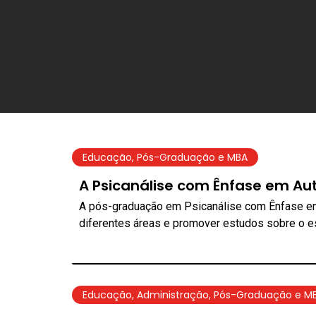
Educação
,
Pós-Graduação e MBA
A Psicanálise com Ênfase em Au
A pós-graduação em Psicanálise com Ênfase em
diferentes áreas e promover estudos sobre o es
Educação
,
Administração
,
Pós-Graduação e M