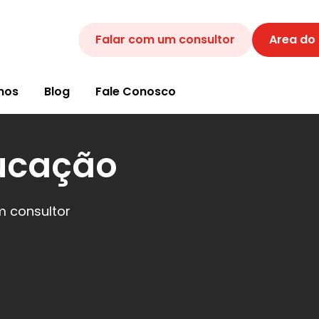
Falar com um consultor
Area do
mos
Blog
Fale Conosco
ucação
m consultor