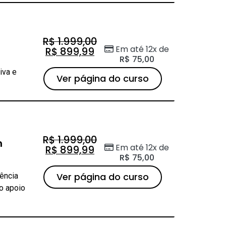
R$
1.999,00
Em até 12x de
R$
899,99
R$
75,00
iva e
Ver página do curso
R$
1.999,00
m
Em até 12x de
R$
899,99
R$
75,00
Ver página do curso
ência
o apoio