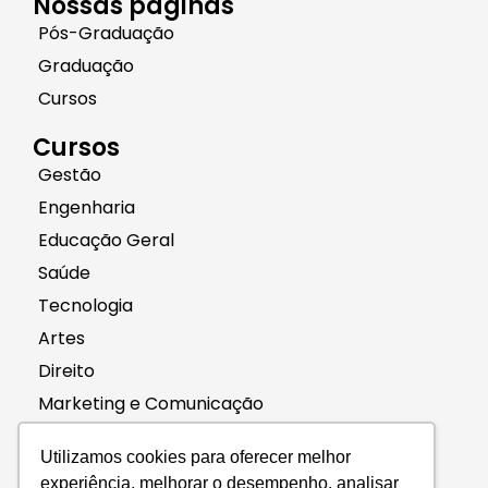
Nossas páginas
Pós-Graduação
Graduação
Cursos
Cursos
Gestão
Engenharia
Educação Geral
Saúde
Tecnologia
Artes
Direito
Marketing e Comunicação
Contato
Utilizamos cookies para oferecer melhor
(11) 96661-4240
experiência, melhorar o desempenho, analisar