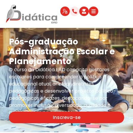
Pós-graduação
Administração Escolar e
Planejamento
O curso da Didática EAD capacita gestores
escolares para compreender a política
educacional atual, analisar diretrizes
pedagógicas e desenvolver projetos político-
pedagógicos eficazes, destacando-se por
promover inclusão, diversidade, qualidade e
acessibilidade na educação.
Inscreva-se