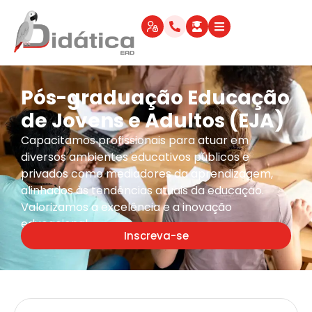
Pós-graduação Educação
de Jovens e Adultos (EJA)
Capacitamos profissionais para atuar em
diversos ambientes educativos públicos e
privados como mediadores da aprendizagem,
alinhados às tendências atuais da educação.
Valorizamos a excelência e a inovação
educacional.
Inscreva-se