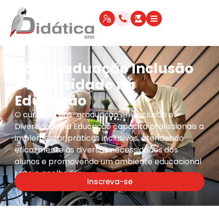
Pós-graduação Inclusão
e Diversidade na
Educação
O curso de pós-graduação em Inclusão e
Diversidade na Educação capacita profissionais a
implementar práticas inclusivas, atendendo
eficazmente às diversas necessidades dos
alunos e promovendo um ambiente educacional
justo e acolhedor.
Inscreva-se