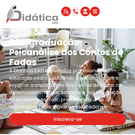
Pós-graduação
Psicanálise dos Contos de
Fadas
A Didática EAD especializa profissionais da
educação infantil, utilizando a psicanálise para
explorar a importância dos Contos de Fadas no
desenvolvimento das crianças e sua integração
no ambiente escolar, promovendo uma
abordagem pedagógica enriquecedora e
inclusiva.
Inscreva-se