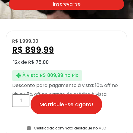
Inscreva-se
R$
1.999,00
R$
899,99
12x de
R$
75,00
À vista
R$
809,99
no Pix
Desconto para pagamento à vista: 10% off no
Pix ou 5% off no cartão de crédito à vista.
Matricule-se agora!
Certificado com nota destaque no MEC