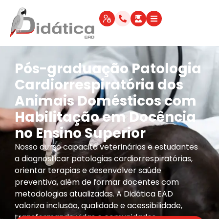
Pós-graduação Patologia
Cardiorrespiratória dos
Animais Domésticos com
Habilitação em Docência
no Ensino Superior
Nosso curso capacita veterinários e estudantes
a diagnosticar patologias cardiorrespiratórias,
orientar terapias e desenvolver saúde
preventiva, além de formar docentes com
metodologias atualizadas. A Didática EAD
valoriza inclusão, qualidade e acessibilidade,
transformando vidas e comunidades.