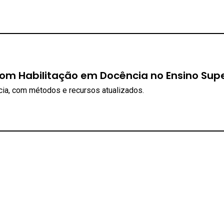
com Habilitação em Docência no Ensino Supe
cia, com métodos e recursos atualizados.
 e prevenir a criminalidade, abrangendo tanto segurança pública