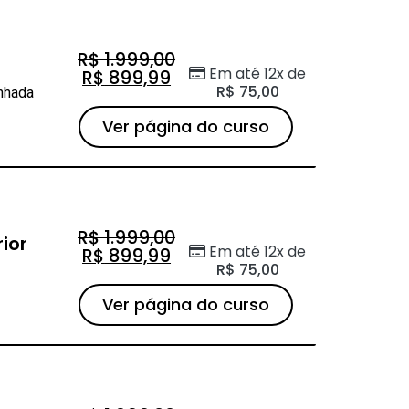
R$
1.999,00
Em até 12x de
R$
899,99
R$
75,00
inhada
Ver página do curso
R$
1.999,00
ior
Em até 12x de
R$
899,99
R$
75,00
Ver página do curso