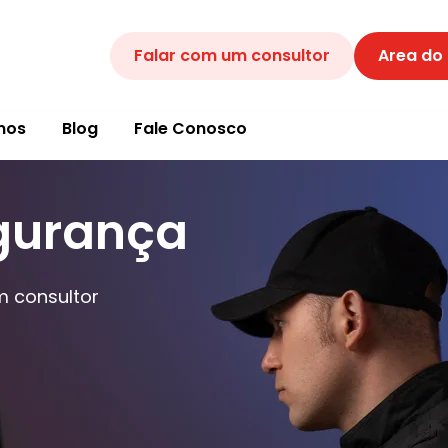
Falar com um consultor
Area do
mos
Blog
Fale Conosco
gurança
m consultor