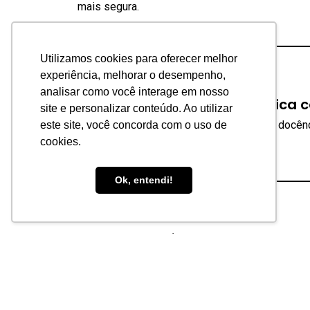
mais segura.
Utilizamos cookies para oferecer melhor
experiência, melhorar o desempenho,
Segurança
,
Pós-Graduação e MBA
analisar como você interage em nosso
Políticas de Segurança Pública 
site e personalizar conteúdo. Ao utilizar
Capacite-se em políticas de segurança e docên
este site, você concorda com o uso de
cookies.
Ok, entendi!
Segurança
,
Pós-Graduação e MBA
Segurança Pública e Privada
Desenvolva habilidades para gerenciar conflitos
privada.